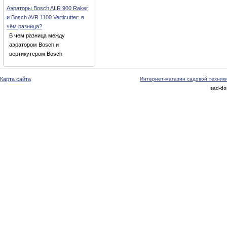
Аэраторы Bosch ALR 900 Raker
и Bosch AVR 1100 Verticutter: в
чём разница?
В чем разница между
аэратором Bosch и
вертикутером Bosch
Карта сайта
Интернет-магазин садовой техник
sad-do