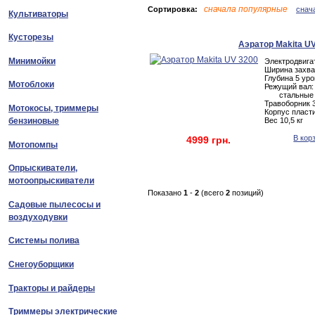
сначала популярные
Сортировка:
снач
Культиваторы
Кусторезы
Аэратор Makita U
Минимойки
Электродвигат
Ширина захва
Глубина 5 уро
Мотоблоки
Режущий вал:
стальные 
Травоборник 3
Мотокосы, триммеры
Корпус пласт
бензиновые
Вес 10,5 кг
В кор
4999 грн.
Мотопомпы
Опрыскиватели,
мотоопрыскиватели
Показано
1
-
2
(всего
2
позиций)
Садовые пылесосы и
воздуходувки
Системы полива
Снегоуборщики
Тракторы и райдеры
Триммеры электрические