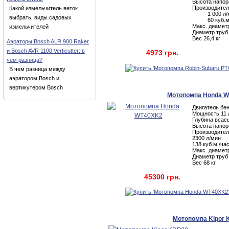
Высота напор
Производител
Какой измельчитель веток
1 000 л/
выбрать, виды садовых
60 куб.м.
Макс. диамет
измельчителей
Диаметр труб
Вес 26,4 кг
Аэраторы Bosch ALR 900 Raker
и Bosch AVR 1100 Verticutter: в
4973 грн.
чём разница?
В чем разница между
аэратором Bosch и
вертикутером Bosch
Мотопомпа Honda 
Двигатель бе
Мощность 11 
Глубина всас
Высота напор
Производител
2300 л/мин
138 куб.м./ча
Макс. диамет
Диаметр труб
Вес 68 кг
45300 грн.
Мотопомпа Kipor 