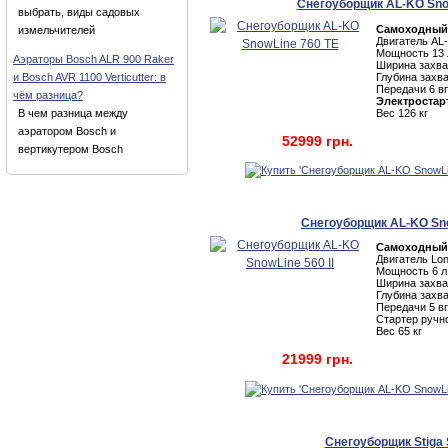
Снегоуборщик AL-KO Sno
выбрать, виды садовых
Самоходный
измельчителей
Двигатель AL
Мощность 13 л
Аэраторы Bosch ALR 900 Raker
Ширина захва
Глубина захва
и Bosch AVR 1100 Verticutter: в
Передачи 6 вп
чём разница?
Электростар
Вес 126 кг
В чем разница между
аэратором Bosch и
52999 грн.
вертикутером Bosch
Снегоуборщик AL-KO Sno
Самоходный
Двигатель Lon
Мощность 6 л.
Ширина захва
Глубина захва
Передачи 5 вп
Стартер ручн
Вес 65 кг
21999 грн.
Снегоуборщик Stiga