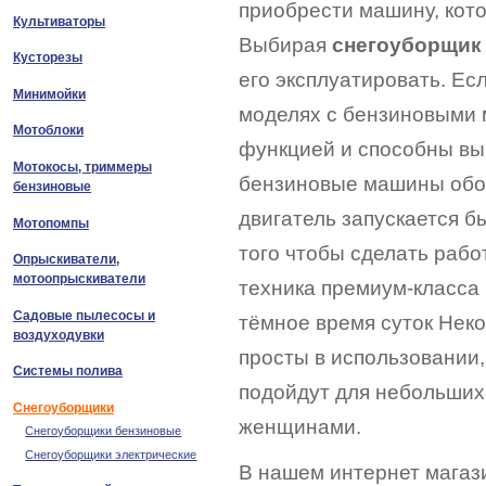
приобрести машину, кот
Культиваторы
Выбирая
снегоуборщик
Кусторезы
его эксплуатировать. Ес
Минимойки
моделях с бензиновыми 
Мотоблоки
функцией и способны вы
Мотокосы, триммеры
бензиновые машины обор
бензиновые
двигатель запускается б
Мотопомпы
того чтобы сделать раб
Опрыскиватели,
мотоопрыскиватели
техника премиум-класса 
Садовые пылесосы и
тёмное время суток Нек
воздуходувки
просты в использовании,
Системы полива
подойдут для небольших
Снегоуборщики
женщинами.
Снегоуборщики бензиновые
Снегоуборщики электрические
В нашем интернет магаз