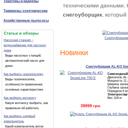
Тракторы и райдеры
техническими данными. 
Триммеры электрические
снегоуборщик
, который
Хозяйственные пылесосы
Статьи и обзоры
Снегоуборщик
Насосная станция –
водоснабжение для частного
дома
Новинки
Виды насосных станций,
автоматический насос для
дома
Снегоуборщик AL-KO Sno
Самоходный
Как выбрать газонокосилку
Двигатель AL
Виды газонокосилок,
Мощность 11 л
Ширина захва
особенности применения,
Глубина захва
основные характеристики
Передачи 6 вп
Электростар
Как выбрать мотокосу
Вес 118 кг
Какую мотокосу выбрать, как
39999 грн.
правильно ей работать
Как выбрать садовый
измельчитель
Какой измельчитель веток