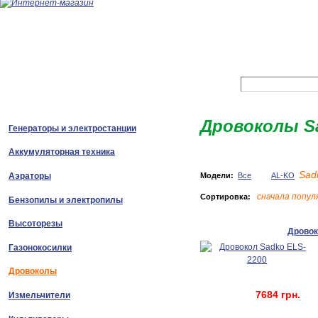
Дровоколы S
Генераторы и электростанции
Аккумуляторная техника
Sad
Модели:
Все
AL-KO
Аэраторы
сначала попу
Сортировка:
Бензопилы и электропилы
Высоторезы
Дровок
Газонокосилки
Дровоколы
7684 грн.
Измельчители