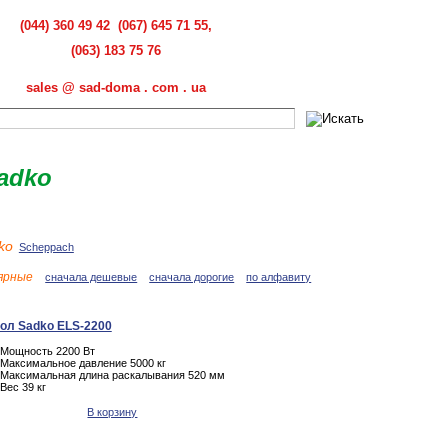
(044) 360 49 42 (067) 645 71 55,
(063) 183 75 76
sales @ sad-doma . com . ua
adko
ko
Scheppach
лярные
сначала дешевые
сначала дорогие
по алфавиту
ол Sadko ELS-2200
Мощность 2200 Вт
Максимальное давление 5000 кг
Максимальная длина раскалывания 520 мм
Вес 39 кг
В корзину