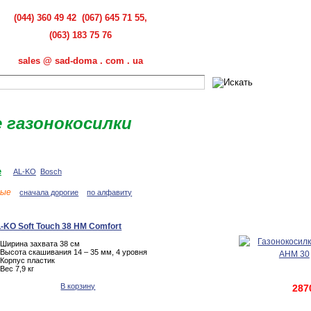
(044) 360 49 42 (067) 645 71 55,
(063) 183 75 76
sales @ sad-doma . com . ua
 газонокосилки
е
AL-KO
Bosch
вые
сначала дорогие
по алфавиту
-KO Soft Touch 38 HM Comfort
Ширина захвата 38 см
Высота скашивания 14 – 35 мм, 4 уровня
Корпус пластик
Вес 7,9 кг
В корзину
287