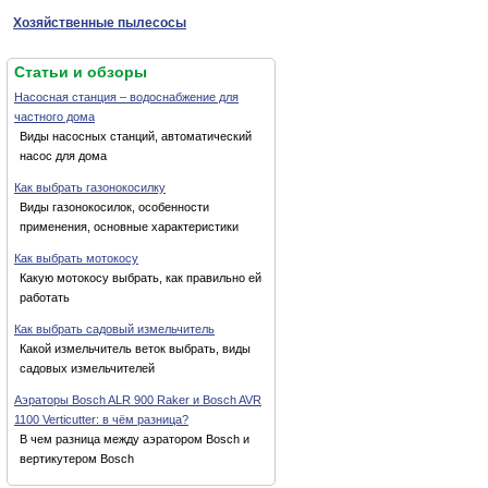
Хозяйственные пылесосы
Статьи и обзоры
Насосная станция – водоснабжение для
частного дома
Виды насосных станций, автоматический
насос для дома
Как выбрать газонокосилку
Виды газонокосилок, особенности
применения, основные характеристики
Как выбрать мотокосу
Какую мотокосу выбрать, как правильно ей
работать
Как выбрать садовый измельчитель
Какой измельчитель веток выбрать, виды
садовых измельчителей
Аэраторы Bosch ALR 900 Raker и Bosch AVR
1100 Verticutter: в чём разница?
В чем разница между аэратором Bosch и
вертикутером Bosch