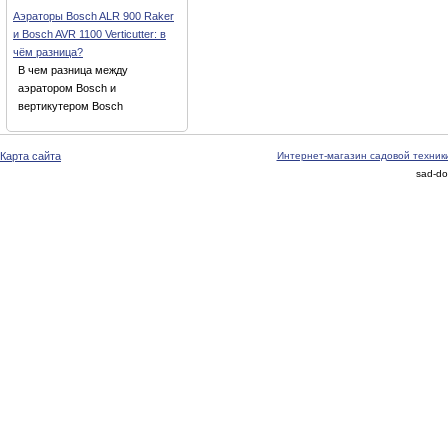
Аэраторы Bosch ALR 900 Raker
и Bosch AVR 1100 Verticutter: в
чём разница?
В чем разница между
аэратором Bosch и
вертикутером Bosch
Карта сайта
Интернет-магазин садовой техник
sad-do