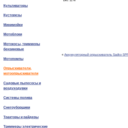
Вес 11 кг
Культиваторы
Кусторезы
Минимойки
Мотоблоки
Мотокосы, триммеры
бензиновые
«
Аккумуляторный опрыскиватель Sadko SP
Мотопомпы
Опрыскиватели,
мотоопрыскиватели
Садовые пылесосы и
воздуходувки
Системы полива
Снегоуборщики
Тракторы и райдеры
Триммеры электрические