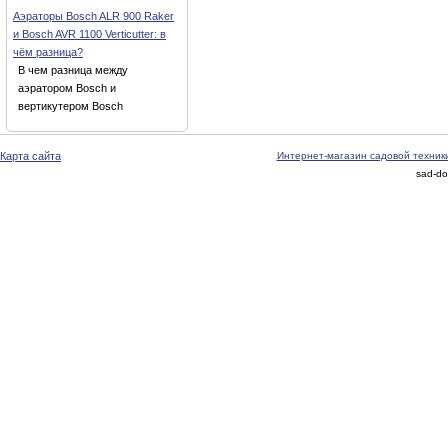
Аэраторы Bosch ALR 900 Raker
и Bosch AVR 1100 Verticutter: в
чём разница?
В чем разница между
аэратором Bosch и
вертикутером Bosch
Карта сайта
Интернет-магазин садовой техник
sad-do