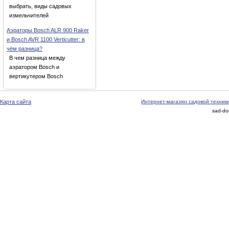
выбрать, виды садовых
измельчителей
Аэраторы Bosch ALR 900 Raker
и Bosch AVR 1100 Verticutter: в
чём разница?
В чем разница между
аэратором Bosch и
вертикутером Bosch
Карта сайта
Интернет-магазин садовой техник
sad-do