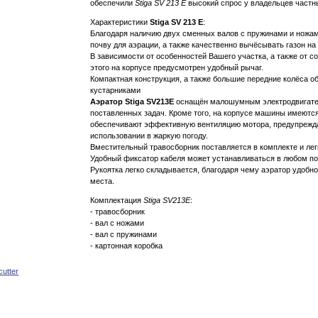
обеспечили
Stiga SV 213 E
высокий спрос у владельцев частны
Характеристики
Stiga SV 213 E
:
Благодаря наличию двух сменных валов с пружинами и ножам
почву для аэрации, а также качественно вычёсывать газон на
В зависимости от особенностей Вашего участка, а также от с
этого на корпусе предусмотрен удобный рычаг.
Компактная конструкция, а также большие передние колёса 
кустарниками
Аэратор Stiga SV213E
оснащён малошумным электродвигател
поставленных задач. Кроме того, на корпусе машины имеютс
обеспечивают эффективную вентиляцию мотора, предупрежда
использовании в жаркую погоду.
Вместительный травосборник поставляется в комплекте и лег
Удобный фиксатор кабеля может устанавливаться в любом по
Рукоятка легко складывается, благодаря чему аэратор удобн
места.
Комплектация
Stiga SV213E
:
- травосборник
- вал с ножами
- вал с пружинами
- картонная коробка
cutter