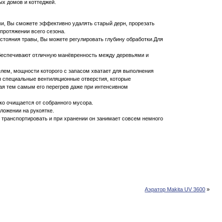
х домов и коттеджей.
и, Вы сможете эффективно удалять старый дерн, прорезать
 протяжении всего сезона.
остояния травы, Вы можете регулировать глубину обработки.Для
обеспечивают отличную манёвренность между деревьями и
ем, мощности которого с запасом хватает для выполнения
я специальные вентиляционные отверстия, которые
я тем самым его перегрев даже при интенсивном
ко очищается от собранного мусора.
ложении на рукоятке.
о транспортировать и при хранении он занимает совсем немного
Аэратор Makita UV 3600
»