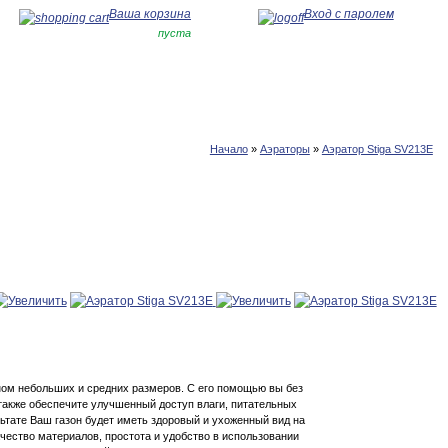
Ваша корзина
Вход с паролем
пуста
Начало
»
Аэраторы
»
Аэратор Stiga SV213E
ном небольших и средних размеров. С его помощью вы без
также обеспечите улучшенный доступ влаги, питательных
льтате Ваш газон будет иметь здоровый и ухоженный вид на
чество материалов, простота и удобство в использовании